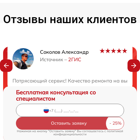
Отзывы наших клиентов
Соколов Александр
Нужна консультация?
Источник –
2ГИС
Закажите бесплатную консультацию
Потрясающий сервис! Качество ремонта на высшем 
Бесплатная консультация со
специалистом
Оставить заявку
Нажимая на кнопку "Оставить заявку" Вы соглашаетесь c
политикой
конфиденциальности